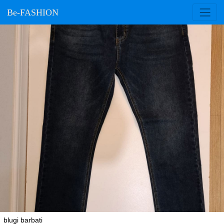
Be-FASHION
blugi barbati