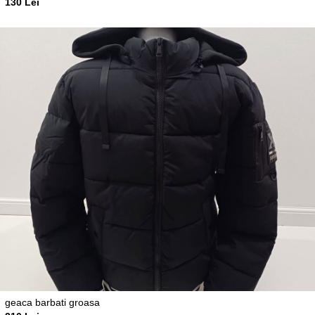
130 Lei
geaca barbati groasa