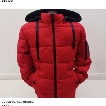
210 Lei
geaca barbati groasa